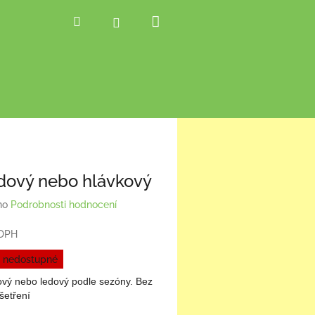
Nákupní
Hledat
Přihlášení
košík
edový nebo hlávkový
no
Podrobnosti hodnocení
 DPH
 nedostupné
kový nebo ledový podle sezóny. Bez
šetření