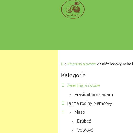
Přejít
na
obsah
Domů
/
Zelenina a ovoce
/
Salát ledový nebo
P
Kategorie
o
Přeskočit
kategorie
s
Zelenina a ovoce
t
Pravidelně skladem
r
a
Farma rodiny Němcovy
n
Maso
n
í
Drůbež
p
Vepřové