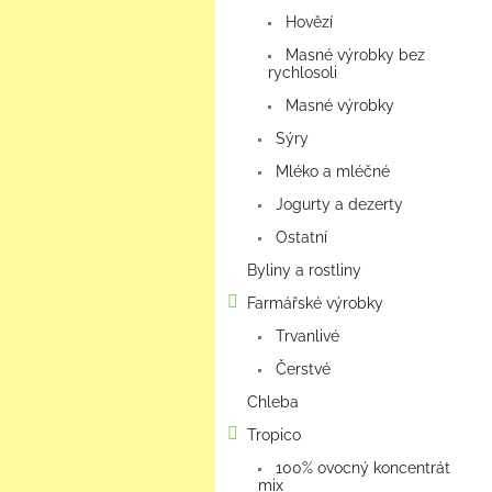
a
Hovězí
n
e
Masné výrobky bez
rychlosoli
l
Masné výrobky
Sýry
Mléko a mléčné
Jogurty a dezerty
Ostatní
Byliny a rostliny
Farmářské výrobky
Trvanlivé
Čerstvé
Chleba
Tropico
100% ovocný koncentrát
mix