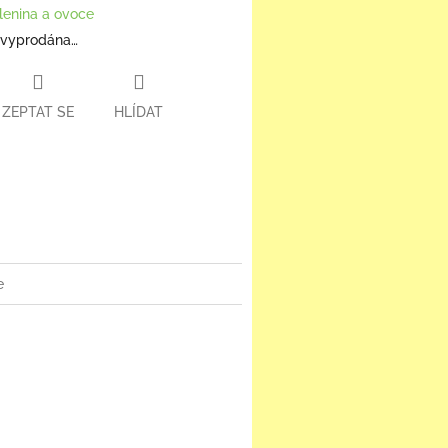
lenina a ovoce
 vyprodána…
ZEPTAT SE
HLÍDAT
book
e