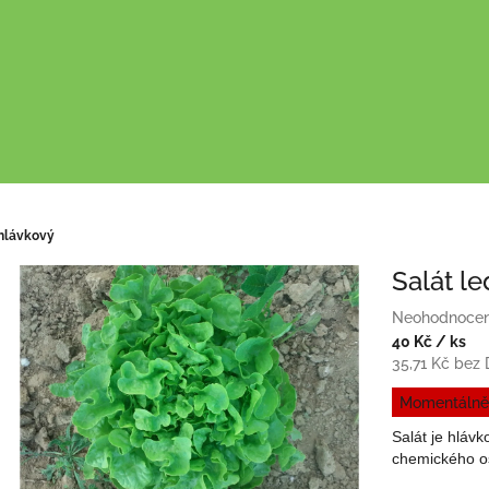
 hlávkový
Salát l
Průměrné
Neohodnoce
hodnocení
40 Kč
/ ks
produktu
35,71 Kč bez
je
Měrná
Momentálně
0,0
cena:
z
Salát je hláv
5
chemického o
hvězdiček.