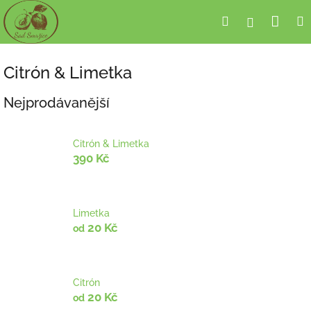
Přejít
Nák
Hledat
Přihlášení
na
obsah
koší
Citrón & Limetka
Nejprodávanější
Citrón & Limetka
390 Kč
Limetka
20 Kč
od
Citrón
20 Kč
od