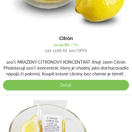
k
t
ů
Citrón
20 Kč
/ ks
od
(od 17,86 Kč bez DPH)
100% MRAŽENÝ CITRÓNOVÝ KONCENTRÁT Ahoj! Jsem Citrón.
Představuji 100% koncentrát, který je vhodný jako dochucovadlo
nápojů či pokrmů. Koupit krásné citróny bez chemie je téměř...
Detail