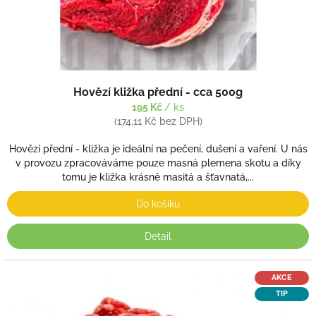
k
t
ů
Hovězí kližka přední - cca 500g
195 Kč
/ ks
(174,11 Kč bez DPH)
Hovězí přední - kližka je ideální na pečení, dušení a vaření. U nás
v provozu zpracováváme pouze masná plemena skotu a díky
tomu je kližka krásně masitá a šťavnatá,...
Do košíku
Detail
AKCE
TIP