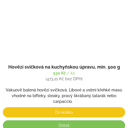
Hovězí svíčková na kuchyňskou úpravu, min. 500 g
530 Kč
/ ks
(473,21 Kč bez DPH)
Vakuově balená hovězí svíčková. Libové a velmi křehké maso,
vhodné na bifteky, steaky, pravý škrábaný tatarák nebo
carpaccio.
Do košíku
Detail