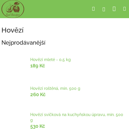
Přejít
Nák
Hledat
Přihlášení
na
obsah
koší
Hovězí
Nejprodávanější
Hovězí mleté - 0,5 kg
189 Kč
Hovězí roštěná, min. 500 g
260 Kč
Hovězí svíčková na kuchyňskou úpravu, min. 500
g
530 Kč