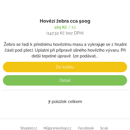
Hovězí žebra cca 500g
165 Kč
/ ks
(147,32 Kč bez DPH)
Žebro se řadí k přednímu hovězímu masu a vykrajuje se z hrudní
části pod plecí. Uplatní při přípravě silného hovězího vývaru. Při
delší tepelné úpravě lze podávat...
Do košíku
Detail
7
položek celkem
O
v
l
á
Z
d
á
Shoptet.cz
Můjprvníeshop.cz
Facebook
Scuk