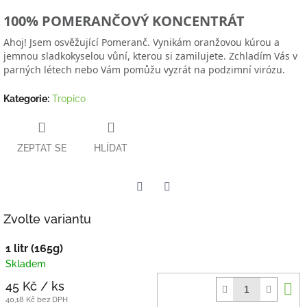
100% POMERANČOVÝ KONCENTRÁT
Ahoj! Jsem osvěžující Pomeranč. Vynikám oranžovou kúrou a
jemnou sladkokyselou vůní, kterou si zamilujete. Zchladím Vás v
parných létech nebo Vám pomůžu vyzrát na podzimní virózu.
Kategorie
:
Tropico
ZEPTAT SE
HLÍDAT
Twitter
Facebook
Zvolte variantu
1 litr (165g)
Skladem
D
45 Kč
/ ks
k
40,18 Kč bez DPH