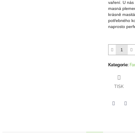
vaření. U ná
hvězdiček.
masná plemena
krásně masitá
potřebného ko
naprosto perfe
Kategorie
:
Fa
TISK
Twitter
Face