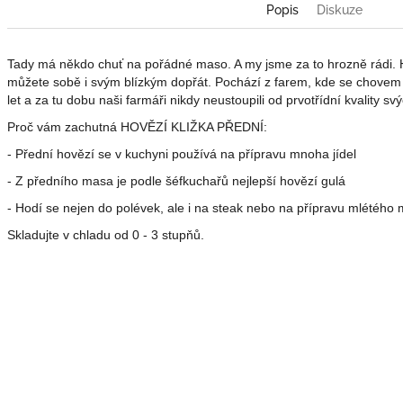
Popis
Diskuze
Tady má někdo chuť na pořádné maso. A my jsme za to hrozně rádi. Hov
můžete sobě i svým blízkým dopřát. Pochází z farem, kde se chovem 
let a za tu dobu naši farmáři nikdy neustoupili od prvotřídní kvality sv
Proč vám zachutná HOVĚZÍ KLIŽKA PŘEDNÍ:
- Přední hovězí se v kuchyni používá na přípravu mnoha jídel
- Z předního masa je podle šéfkuchařů nejlepší hovězí gulá
- Hodí se nejen do polévek, ale i na steak nebo na přípravu mlétého
Skladujte v chladu od 0 - 3 stupňů.