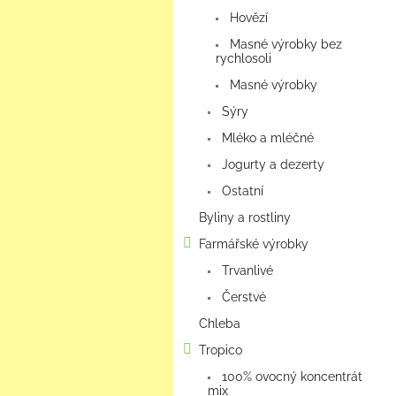
a
Hovězí
n
e
Masné výrobky bez
rychlosoli
l
Masné výrobky
Sýry
Mléko a mléčné
Jogurty a dezerty
Ostatní
Byliny a rostliny
Farmářské výrobky
Trvanlivé
Čerstvé
Chleba
Tropico
100% ovocný koncentrát
mix