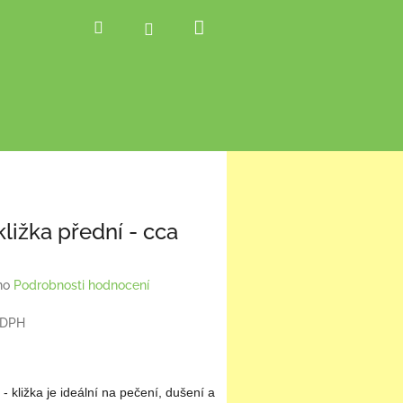
Nákupní
Hledat
Přihlášení
košík
ližka přední - cca
no
Podrobnosti hodnocení
z DPH
- kližka je ideální na pečení, dušení a