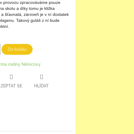
s v provozu zpracováváme pouze
 skotu a díky tomu je kližka
 a šťavnatá, zároveň je v ní dostatek
lagenu. Takový guláš z ní bude
ktní.
Do košíku
rma rodiny Němcovy
ZEPTAT SE
HLÍDAT
book