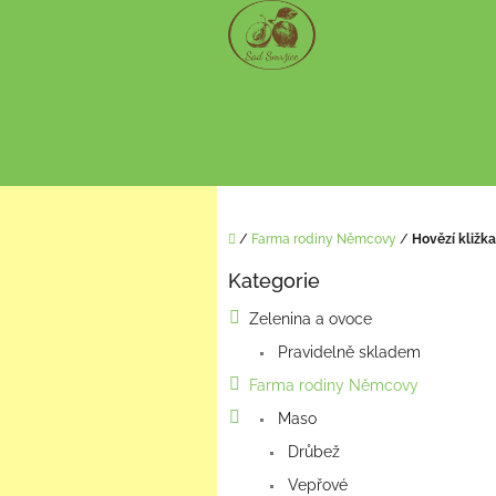
Přejít
na
obsah
Domů
/
Farma rodiny Němcovy
/
Hovězí kližka
P
Kategorie
o
Přeskočit
kategorie
s
Zelenina a ovoce
t
Pravidelně skladem
r
a
Farma rodiny Němcovy
n
Maso
n
í
Drůbež
p
Vepřové