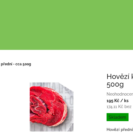
 přední - cca 500g
Hovězí k
500g
Průměrné
Neohodnoce
hodnocení
195 Kč
/ ks
produktu
174,11 Kč be
je
Měrná
Skladem
0,0
cena:
z
Hovězí přední 
5