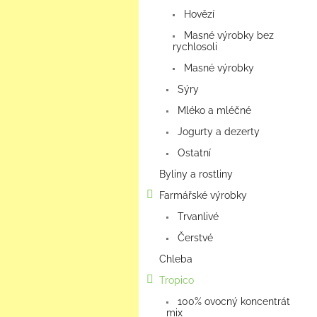
a
Hovězí
n
e
Masné výrobky bez
rychlosoli
l
Masné výrobky
Sýry
Mléko a mléčné
Jogurty a dezerty
Ostatní
Byliny a rostliny
Farmářské výrobky
Trvanlivé
Čerstvé
Chleba
Tropico
100% ovocný koncentrát
mix