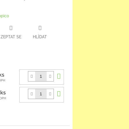
opico
ZEPTAT SE
HLÍDAT
book
Do
ks
košíku
 DPH
Do
 ks
košíku
 DPH