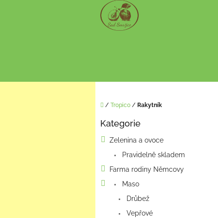
Přejít
na
obsah
Domů
/
Tropico
/
Rakytník
P
Kategorie
o
Přeskočit
kategorie
s
Zelenina a ovoce
t
Pravidelně skladem
r
a
Farma rodiny Němcovy
n
Maso
n
í
Drůbež
p
Vepřové