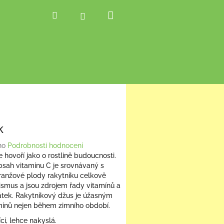
Nákupní
Hledat
Přihlášení
košík
k
no
Podrobnosti hodnocení
e hovoří jako o rostlině budoucnosti.
bsah vitamínu C je srovnávaný s
ranžové plody rakytníku celkově
nismus a jsou zdrojem řady vitamínů a
átek. Rakytníkový džus je úžasným
mínů nejen během zimního období.
cí, lehce nakyslá.