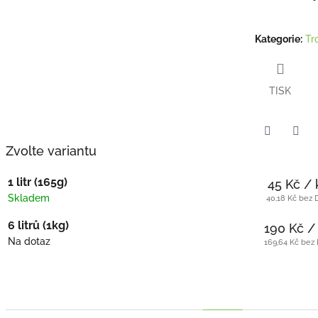
Kategorie
:
Tr
TISK
Zvolte variantu
Twitter
Face
1 litr (165g)
45 Kč
/ 
Skladem
40,18 Kč bez
6 litrů (1kg)
190 Kč
/
Na dotaz
169,64 Kč bez