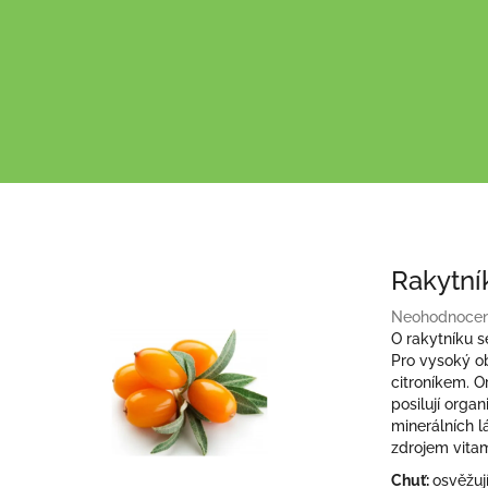
Rakytní
Průměrné
Neohodnoce
hodnocení
O rakytníku s
produktu
Pro vysoký o
je
citroníkem. O
0,0
posilují orga
z
minerálních l
5
zdrojem vita
hvězdiček.
Chuť:
osvěžují