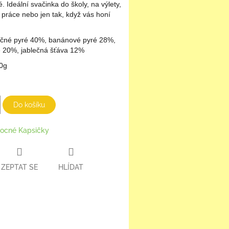
 Ideální svačinka do školy, na výlety,
 práce nebo jen tak, když vás honí
ečné pyré 40%, banánové pyré 28%,
é 20%, jablečná šťáva 12%
0g
Do košíku
ocné Kapsičky
ZEPTAT SE
HLÍDAT
book