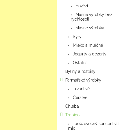
a
Hovězí
n
e
Masné výrobky bez
rychlosoli
l
Masné výrobky
Sýry
Mléko a mléčné
Jogurty a dezerty
Ostatní
Byliny a rostliny
Farmářské výrobky
Trvanlivé
Čerstvé
Chleba
Tropico
100% ovocný koncentrát
mix