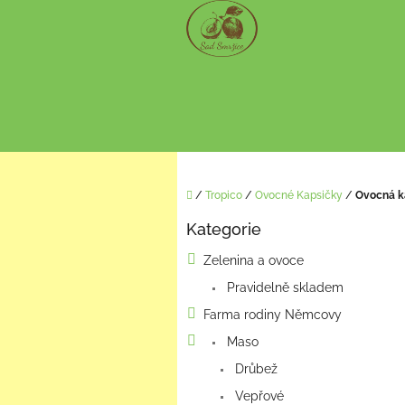
Přejít
na
obsah
Domů
/
Tropico
/
Ovocné Kapsičky
/
Ovocná k
P
Kategorie
o
Přeskočit
kategorie
s
Zelenina a ovoce
t
Pravidelně skladem
r
a
Farma rodiny Němcovy
n
Maso
n
í
Drůbež
p
Vepřové