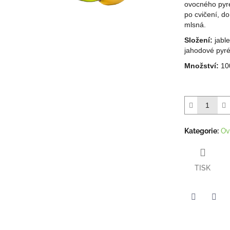
ovocného pyré.
hvězdiček.
po cvičení, do
mlsná.
Složení:
jabl
jahodové pyr
Množství:
10
Kategorie
:
Ov
TISK
Twitter
Face