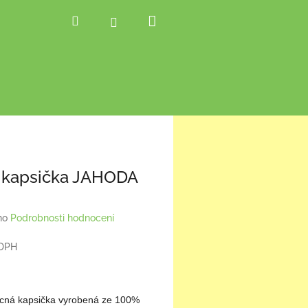
Nákupní
Hledat
Přihlášení
košík
 kapsička JAHODA
no
Podrobnosti hodnocení
 DPH
ocná kapsička vyrobená ze 100%