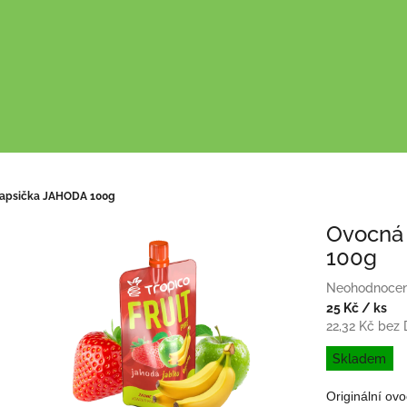
apsička JAHODA 100g
Ovocná
100g
Průměrné
Neohodnoce
hodnocení
25 Kč
/ ks
produktu
22,32 Kč bez
je
Měrná
Skladem
0,0
cena:
z
Originální ov
5