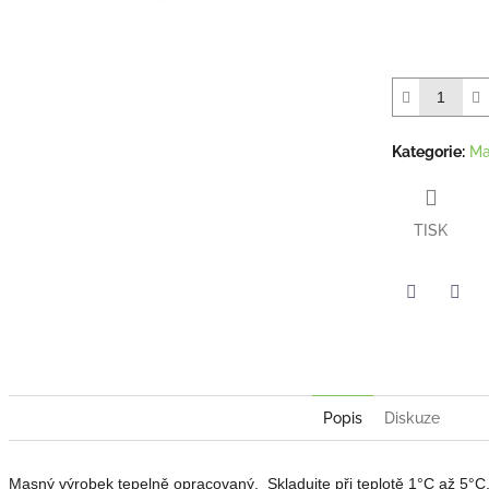
Kategorie
:
Ma
TISK
Twitter
Face
Popis
Diskuze
Masný výrobek tepelně opracovaný. Skladujte při teplotě 1°C až 5°