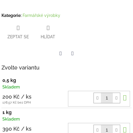
Kategorie
:
Farmářské výrobky
ZEPTAT SE
HLÍDAT
Twitter
Facebook
Zvolte variantu
0,5 kg
Skladem
D
200 Kč
/ ks
k
178,57 Kč bez DPH
1 kg
Skladem
D
390 Kč
/ ks