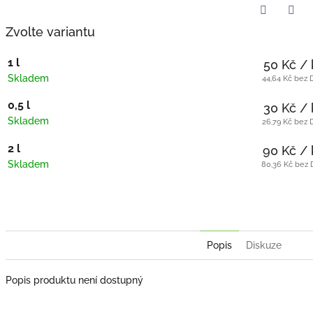
Twitter
Face
Zvolte variantu
1 l
50 Kč
/ 
Skladem
44,64 Kč bez
0,5 l
30 Kč
/ 
Skladem
26,79 Kč bez
2 l
90 Kč
/ 
Skladem
80,36 Kč bez
Popis
Diskuze
Popis produktu není dostupný