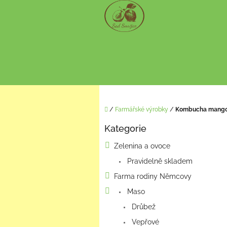
Přejít
na
obsah
Domů
/
Farmářské výrobky
/
Kombucha mango
P
Kategorie
o
Přeskočit
kategorie
s
Zelenina a ovoce
t
Pravidelně skladem
r
a
Farma rodiny Němcovy
n
Maso
n
í
Drůbež
p
Vepřové