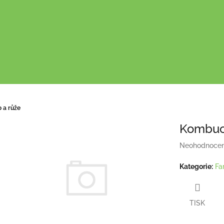
 a růže
Kombuc
Průměrné
Neohodnoce
hodnocení
produktu
Kategorie
:
Fa
je
0,0
z
TISK
5
hvězdiček.