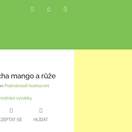
Nákupní
Hledat
Přihlášení
košík
ha mango a růže
no
Podrobnosti hodnocení
rmářské výrobky
ZEPTAT SE
HLÍDAT