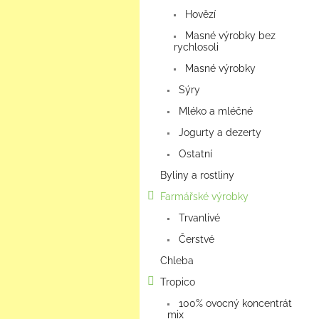
a
Hovězí
n
e
Masné výrobky bez
rychlosoli
l
Masné výrobky
Sýry
Mléko a mléčné
Jogurty a dezerty
Ostatní
Byliny a rostliny
Farmářské výrobky
Trvanlivé
Čerstvé
Chleba
Tropico
100% ovocný koncentrát
mix