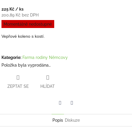
225 Kč
/ ks
200,89 Kč bez DPH
Měrná
Momentálně nedostupné
cena:
Vepřové koleno s kostí.
Kategorie
:
Farma rodiny Němcovy
Položka byla vyprodána…
ZEPTAT SE
HLÍDAT
Twitter
Facebook
Popis
Diskuze