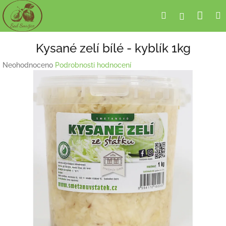
Přejít
Nák
Hledat
Přihlášení
na
obsah
koší
Kysané zelí bílé - kyblík 1kg
Průměrné
Neohodnoceno
Podrobnosti hodnocení
hodnocení
produktu
je
0,0
z
5
hvězdiček.