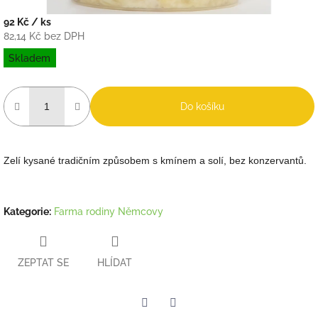
92 Kč
/ ks
82,14 Kč bez DPH
Měrná
Skladem
cena:
Do košíku
Zelí kysané tradičním způsobem s kmínem a solí, bez konzervantů.
Kategorie
:
Farma rodiny Němcovy
ZEPTAT SE
HLÍDAT